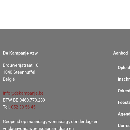
De Kampanje vzw
Aanbod
Brouwerijstraat 10
Oplei
1840 Steenhuffel
België
Inschr
Orkes
info@dekampanje.be
BTW BE 0460.770.289
Feest
Tel.
052 30 56 45
Agen
Geopend op maandag-, woensdag-, donderdag- en
Uurroo
vrijdagavond, woensdagnamiddag en