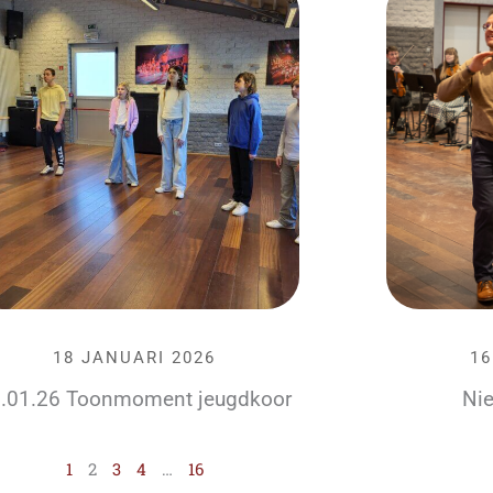
18 JANUARI 2026
16
.01.26 Toonmoment jeugdkoor
Nie
1
2
3
4
…
16