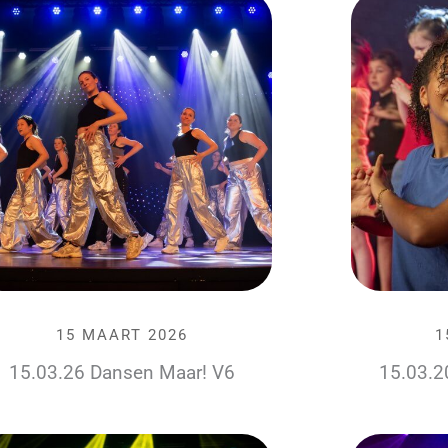
a
a
a
a
a
15 MAART 2026
1
15.03.26 Dansen Maar! V6
15.03.2