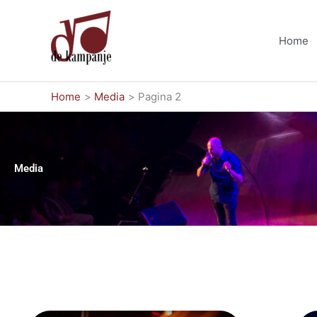
Ga
naar
Home
de
inhoud
Home
Media
Pagina 2
Media