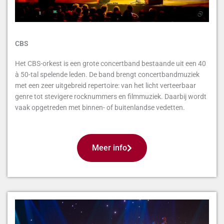
CBS
Het CBS-orkest is een grote concertband bestaande uit een 40
à 50-tal spelende leden. De band brengt concertbandmuziek
met een zeer uitgebreid repertoire: van het licht verteerbaar
genre tot stevigere rocknummers en filmmuziek. Daarbij wordt
vaak opgetreden met binnen- of buitenlandse vedetten.
Meer info