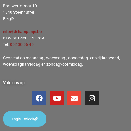
Brouwerijstraat 10
1840 Steenhuffel
België
info@dekampanje.be
BTW BE 0460.770.289
Tel.
052 30 56 45
Geopend op maandag-, woensdag-, donderdag- en vrijdagavond,
woensdagnamiddag en zondagvoormiddag.
Volg ons op
F
Y
E
I
a
o
n
n
c
u
v
s
e
t
e
t
Login Twizzit
b
u
l
a
o
b
o
g