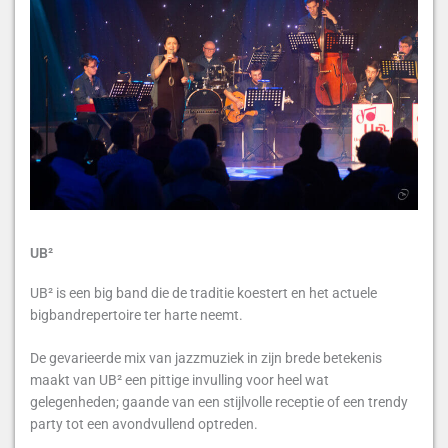
UB²
UB² is een big band die de traditie koestert en het actuele
bigbandrepertoire ter harte neemt.
De gevarieerde mix van jazzmuziek in zijn brede betekenis
maakt van UB² een pittige invulling voor heel wat
gelegenheden; gaande van een stijlvolle receptie of een trendy
party tot een avondvullend optreden.