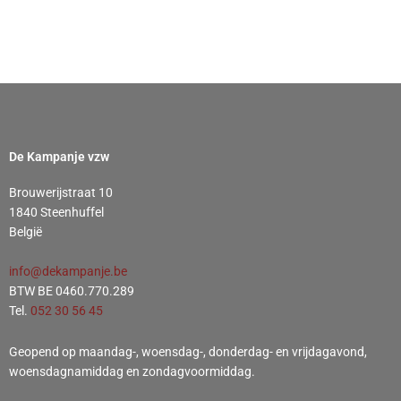
De Kampanje vzw
Brouwerijstraat 10
1840 Steenhuffel
België
info@dekampanje.be
BTW BE 0460.770.289
Tel.
052 30 56 45
Geopend op maandag-, woensdag-, donderdag- en vrijdagavond,
woensdagnamiddag en zondagvoormiddag.