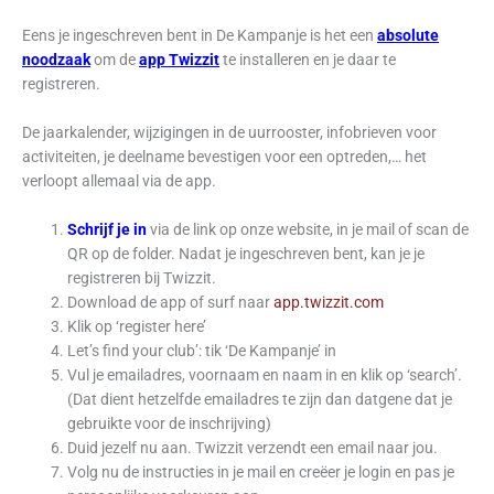
Eens je ingeschreven bent in De Kampanje is het een
absolute
noodzaak
om de
app Twizzit
te installeren en je daar te
registreren.
De jaarkalender, wijzigingen in de uurrooster, infobrieven voor
activiteiten, je deelname bevestigen voor een optreden,… het
verloopt allemaal via de app.
Schrijf je in
via de link op onze website, in je mail of scan de
QR op de folder. Nadat je ingeschreven bent, kan je je
registreren bij Twizzit.
Download de app of surf naar
app.twizzit.com
Klik op ‘register here’
Let’s find your club’: tik ‘De Kampanje’ in
Vul je emailadres, voornaam en naam in en klik op ‘search’.
(Dat dient hetzelfde emailadres te zijn dan datgene dat je
gebruikte voor de inschrijving)
Duid jezelf nu aan. Twizzit verzendt een email naar jou.
Volg nu de instructies in je mail en creëer je login en pas je