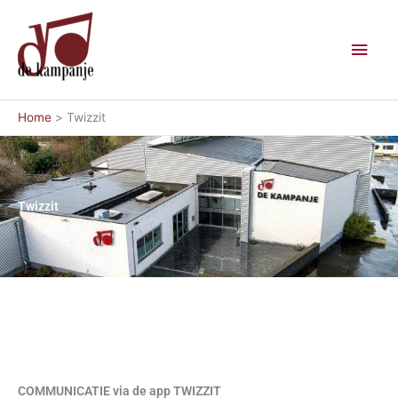
Ga
Hoo
naar
de
inhoud
Home
Twizzit
Twizzit
COMMUNICATIE via de app TWIZZIT