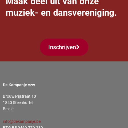
Maak deel uit van onze
muziek- en dansvereniging.
Inschrijven
De Kampanje vzw
Brouwerijstraat 10
1840 Steenhuffel
België
info@dekampanje.be
BTW BE 0460.770.289