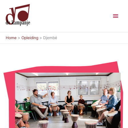
Ga
Hoo
naar
de
inhoud
Home
Opleiding
Djembé