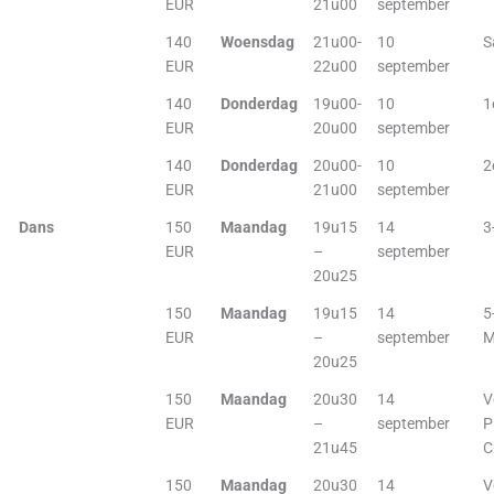
EUR
21u00
september
140
Woensdag
21u00-
10
S
EUR
22u00
september
140
Donderdag
19u00-
10
1
EUR
20u00
september
140
Donderdag
20u00-
10
2
EUR
21u00
september
Dans
150
Maandag
19u15
14
3
EUR
–
september
20u25
150
Maandag
19u15
14
5
EUR
–
september
M
20u25
150
Maandag
20u30
14
V
EUR
–
september
P
21u45
C
150
Maandag
20u30
14
V