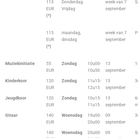
115
Donderdag
week van 7
S
EUR
Vrijdag
september
(*)
115
maandag,
week van 7
P
EUR
dinsdag
september
(*)
Muziekinitiatie
55
Zondag
10u00-
13
1
EUR
10u50
september
Kinderkoor
120
Zondag
11u15-
13
3
EUR
12u15
september
Jeugdkoor
120
Zondag
10u15-
13
6
EUR
11u15
september
m
Gitaar
140
Woensdag
19u00-
09
3
EUR
20u00
september
140
Woensdag
20u00-
09
S