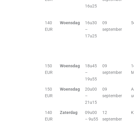
16u25
140
Woensdag
16u30
09
5
EUR
–
september
17u25
150
Woensdag
18u45
09
1
EUR
–
september
M
19u55
150
Woensdag
20u00
09
A
EUR
–
september
u
21u15
140
Zaterdag
09u00
12
K
EUR
– 9u55
september