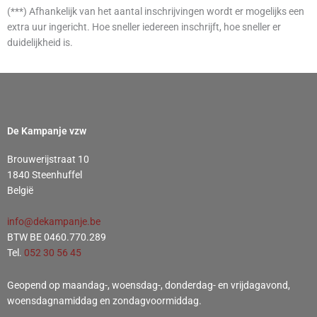
(***) Afhankelijk van het aantal inschrijvingen wordt er mogelijks een
extra uur ingericht. Hoe sneller iedereen inschrijft, hoe sneller er
duidelijkheid is.
De Kampanje vzw
Brouwerijstraat 10
1840 Steenhuffel
België
info@dekampanje.be
BTW BE 0460.770.289
Tel.
052 30 56 45
Geopend op maandag-, woensdag-, donderdag- en vrijdagavond,
woensdagnamiddag en zondagvoormiddag.