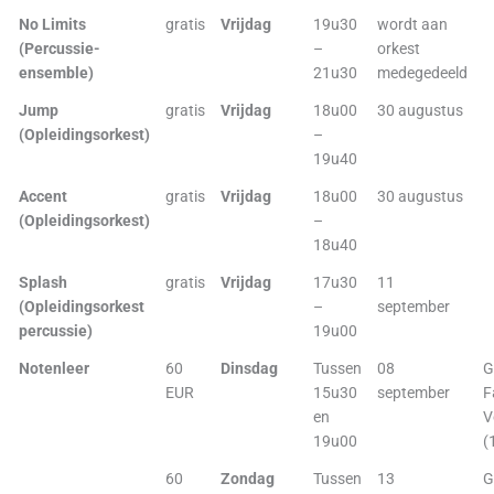
No Limits
gratis
Vrijdag
19u30
wordt aan
(Percussie-
–
orkest
ensemble)
21u30
medegedeeld
Jump
gratis
Vrijdag
18u00
30 augustus
(Opleidingsorkest)
–
19u40
Accent
gratis
Vrijdag
18u00
30 augustus
(Opleidingsorkest)
–
18u40
Splash
gratis
Vrijdag
17u30
11
(Opleidingsorkest
–
september
percussie)
19u00
Notenleer
60
Dinsdag
Tussen
08
G
EUR
15u30
september
F
en
V
19u00
(
60
Zondag
Tussen
13
G