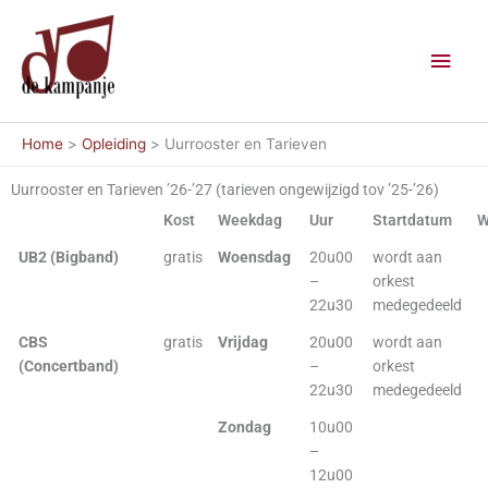
Ga
Hoo
naar
de
inhoud
Home
Opleiding
Uurrooster en Tarieven
Uurrooster en Tarieven ’26-’27 (tarieven ongewijzigd tov ’25-’26)
Kost
Weekdag
Uur
Startdatum
W
UB2 (Bigband)
gratis
Woensdag
20u00
wordt aan
–
orkest
22u30
medegedeeld
CBS
gratis
Vrijdag
20u00
wordt aan
(Concertband)
–
orkest
22u30
medegedeeld
Zondag
10u00
–
12u00