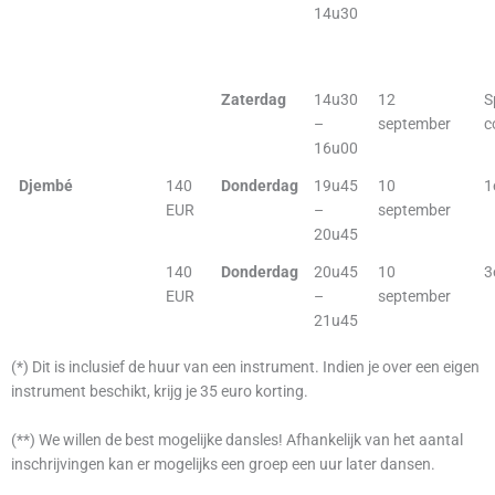
14u30
Zaterdag
14u30
12
S
–
september
c
16u00
Djembé
140
Donderdag
19u45
10
1
EUR
–
september
20u45
140
Donderdag
20u45
10
3
EUR
–
september
21u45
(*) Dit is inclusief de huur van een instrument. Indien je over een eigen
instrument beschikt, krijg je 35 euro korting.
(**) We willen de best mogelijke dansles! Afhankelijk van het aantal
inschrijvingen kan er mogelijks een groep een uur later dansen.