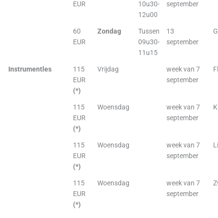
EUR
10u30-
september
12u00
60
Zondag
Tussen
13
G
EUR
09u30-
september
11u15
Instrumentles
115
Vrijdag
week van 7
F
EUR
september
(*)
115
Woensdag
week van 7
K
EUR
september
(*)
115
Woensdag
week van 7
L
EUR
september
(*)
115
Woensdag
week van 7
Z
EUR
september
(*)