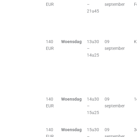
EUR
–
september
F
21u45
140
Woensdag
13u30
09
K
EUR
–
september
14u25
140
Woensdag
14u30
09
1
EUR
–
september
15u25
140
Woensdag
15u30
09
3
EUR
–
september