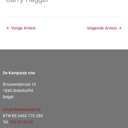
←
Vorige Artiest
Volgende Artiest
→
De Kampanje vzw
Brouwerijstraat 10
1840 Steenhuffel
België
info@dekampanje.be
BTW BE 0460.770.289
Tel.
052 30 56 45