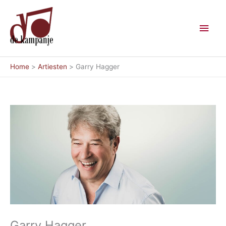
Ga
Hoo
naar
de
inhoud
Home
Artiesten
Garry Hagger
Garry Hagger