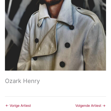
Ozark Henry
←
Vorige Artiest
Volgende Artiest
→