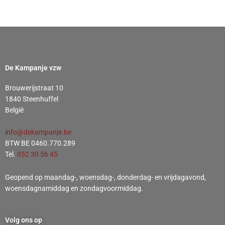
De Kampanje vzw
Brouwerijstraat 10
1840 Steenhuffel
België
info@dekampanje.be
BTW BE 0460.770.289
Tel.
052 30 56 45
Geopend op maandag-, woensdag-, donderdag- en vrijdagavond,
woensdagnamiddag en zondagvoormiddag.
Volg ons op