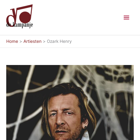
Ga
Hoo
naar
de
inhoud
Home
Artiesten
Ozark Henry