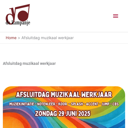
Ga
Hoo
naar
de
inhoud
Home
Afsluitdag muzikaal werkjaar
Afsluitdag muzikaal werkjaar