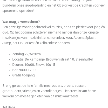
we traditiegetrouw af met een muzikale voormiddag. Dit jaar
bundelen onze jeugdopleiding én het CBS-orkest de krachten voor een
spetterend optreden!
Wat mag je verwachten?
Een gezellige zondagochtend vol muziek, dans en plezier voor jong én
oud. Op het podium schitteren niemand minder dan onze jongste
muzikantjes van muziekinitiatie, notenleer, koor, Accent, Splash,
Jump, het CBS-orkest én zelfs enkele dansers.
Zondag 29/6/2025
Locatie: De Kampanje, Brouwerijstraat 10, Steenhuffel
Deuren: 10u00, Show: 10u15
Bar: 9u00-12u00
Gratis toegang
Breng gerust de hele familie mee: ouders, broers, zussen,
grootouders, vriendjes en vriendinnetjes – iedereen is van harte
welkom om mee te genieten van dit muzikaal feest!
Tot dan?