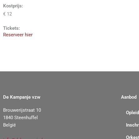
Kostprijs:
€ 12
Tickets:
Reserveer hier
De Kampanje vzw
Aanbod
Brouwerijstraat 10
Oplei
1840 Steenhuffel
België
Inschr
Orkes