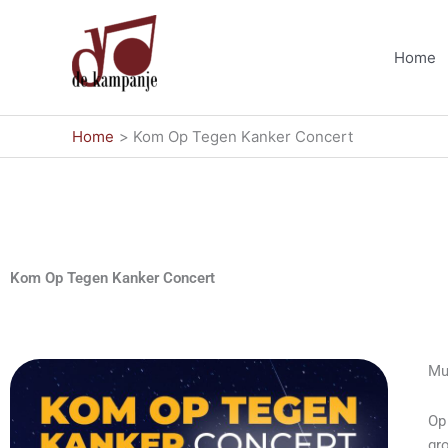
Ga
naar
Home
de
inhoud
Home
Kom Op Tegen Kanker Concert
Kom Op Tegen Kanker Concert
Mu
O
gr