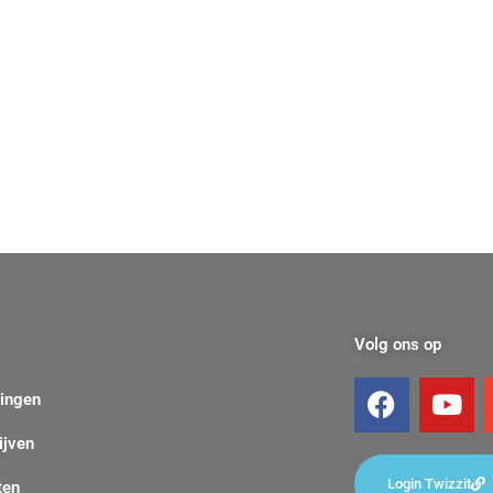
Volg ons op
F
Y
dingen
a
o
c
u
ijven
e
t
Login Twizzit
ten