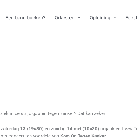
Een band boeken?
Orkesten
Opleiding
Feest
ziek in de strijd gooien tegen kanker? Dat kan zeker!
p
zaterdag 13 (19u30)
en
zondag 14 mei (10u30)
organiseert vzw T
oots concert ten voordele van
Kom Op Tegen Kanker
.