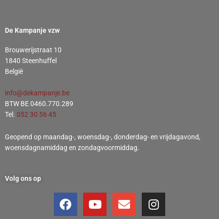
De Kampanje vzw
Brouwerijstraat 10
1840 Steenhuffel
België
info@dekampanje.be
BTW BE 0460.770.289
Tel.
052 30 56 45
Geopend op maandag-, woensdag-, donderdag- en vrijdagavond,
woensdagnamiddag en zondagvoormiddag.
Volg ons op
F
Y
E
I
a
o
n
n