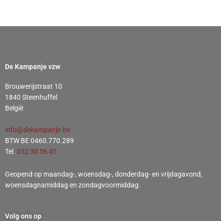
De Kampanje vzw
Brouwerijstraat 10
1840 Steenhuffel
België
info@dekampanje.be
BTW BE 0460.770.289
Tel.
052 30 56 45
Geopend op maandag-, woensdag-, donderdag- en vrijdagavond,
woensdagnamiddag en zondagvoormiddag.
Volg ons op