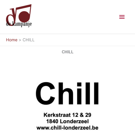
Ga
Hoo
naar
de
inhoud
Home
CHILL
CHILL