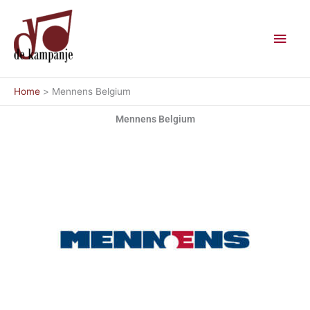
Ga
Hoo
naar
de
inhoud
Home
Mennens Belgium
Mennens Belgium