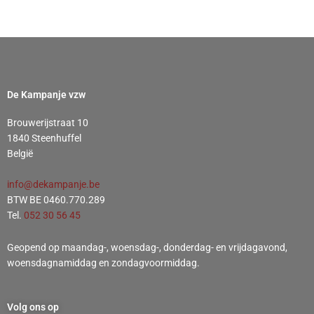
De Kampanje vzw
Brouwerijstraat 10
1840 Steenhuffel
België
info@dekampanje.be
BTW BE 0460.770.289
Tel.
052 30 56 45
Geopend op maandag-, woensdag-, donderdag- en vrijdagavond,
woensdagnamiddag en zondagvoormiddag.
Volg ons op