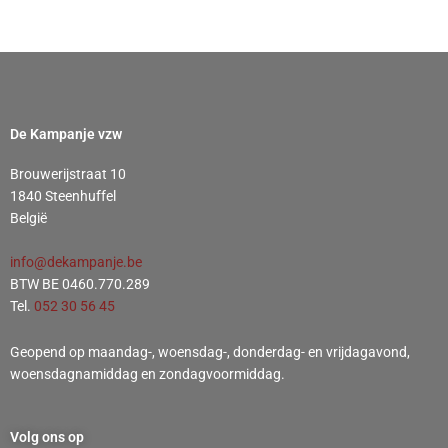
De Kampanje vzw
Brouwerijstraat 10
1840 Steenhuffel
België
info@dekampanje.be
BTW BE 0460.770.289
Tel.
052 30 56 45
Geopend op maandag-, woensdag-, donderdag- en vrijdagavond,
woensdagnamiddag en zondagvoormiddag.
Volg ons op