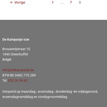
←
Vorige
1
…
7
8
De Kampanje vzw
Brouwerijstraat 10
1840 Steenhuffel
België
info@dekampanje.be
BTW BE 0460.770.289
Tel.
052 30 56 45
Geopend op maandag-, woensdag-, donderdag- en vrijdagavond,
woensdagnamiddag en zondagvoormiddag.