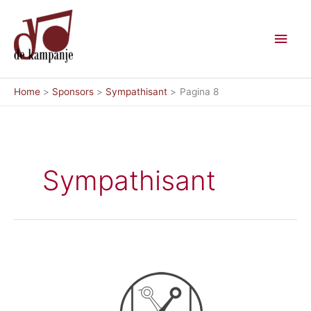
Ga
Hoo
naar
de
inhoud
Home
Sponsors
Sympathisant
Pagina 8
Sympathisant
Kapsalon
De
Hoofdzaak