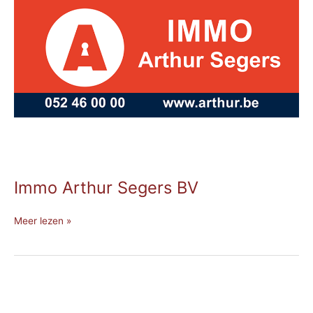
BV
Immo Arthur Segers BV
Meer lezen »
SIP-
WELL